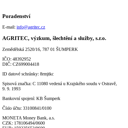
Poradenství
E-mail:
info@agritec.cz
AGRITEC, výzkum, šlechtění a služby, s.r.o.
Zemědělská 2520/16, 787 01 ŠUMPERK
IČO:
48392952
DIČ:
CZ699004418
ID datové schránky:
8rmjtkc
Spisová značka:
C 11080 vedená u Krajského soudu v Ostravě,
9. 9. 1993
Bankovní spojení:
KB Šumperk
Číslo účtu:
33100841/0100
MONETA Money Bank, a.s.
CZK:
178106494/0600