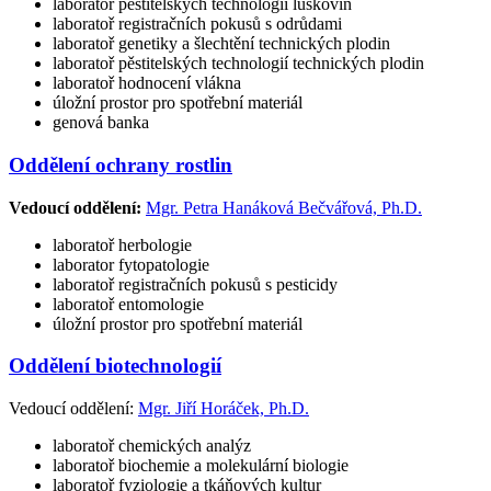
laboratoř pěstitelských technologií luskovin
laboratoř registračních pokusů s odrůdami
laboratoř genetiky a šlechtění technických plodin
laboratoř pěstitelských technologií technických plodin
laboratoř hodnocení vlákna
úložní prostor pro spotřební materiál
genová banka
Oddělení ochrany rostlin
Vedoucí oddělení:
Mgr. Petra Hanáková Bečvářová, Ph.D.
laboratoř herbologie
laborator fytopatologie
laboratoř registračních pokusů s pesticidy
laboratoř entomologie
úložní prostor pro spotřební materiál
Oddělení biotechnologií
Vedoucí oddělení:
Mgr. Jiří Horáček, Ph.D.
laboratoř chemických analýz
laboratoř biochemie a molekulární biologie
laboratoř fyziologie a tkáňových kultur