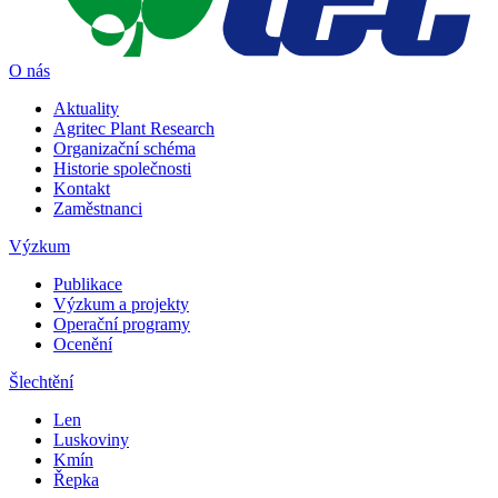
O nás
Aktuality
Agritec Plant Research
Organizační schéma
Historie společnosti
Kontakt
Zaměstnanci
Výzkum
Publikace
Výzkum a projekty
Operační programy
Ocenění
Šlechtění
Len
Luskoviny
Kmín
Řepka