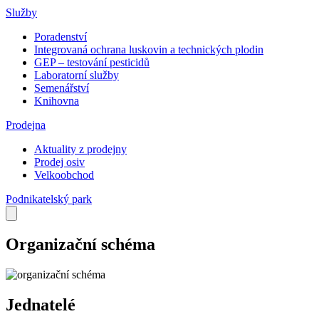
Služby
Poradenství
Integrovaná ochrana luskovin a technických plodin
GEP – testování pesticidů
Laboratorní služby
Semenářství
Knihovna
Prodejna
Aktuality z prodejny
Prodej osiv
Velkoobchod
Podnikatelský park
Organizační schéma
Jednatelé