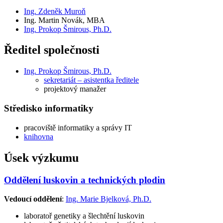
Ing. Zdeněk Muroň
Ing. Martin Novák, MBA
Ing. Prokop Šmirous, Ph.D.
Ředitel společnosti
Ing. Prokop Šmirous, Ph.D.
sekretariát – asistentka ředitele
projektový manažer
Středisko informatiky
pracoviště informatiky a správy IT
knihovna
Úsek výzkumu
Oddělení luskovin a technických plodin
Vedoucí oddělení
:
Ing. Marie Bjelková, Ph.D.
laboratoř genetiky a šlechtění luskovin