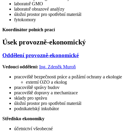
laboratoř GMO
laboratoř obrazové analýzy
úložní prostor pro spotřební materiál
fytokomory
Koordinátor polních prací
Úsek provozně-ekonomický
Oddělení provozně-ekonomické
Vedoucí oddělení:
Ing. Zdeněk Muroň
pracoviště bezpečnosti práce a požární ochrany a ekologie
externí OZO a ekolog
pracoviště správy budov
pracoviště dopravy a mechanizace
sklady pro správu
úložní prostor pro spotřební materiál
podnikatelský inkubátor
Středisko ekonomiky
účetnictví všeobecné