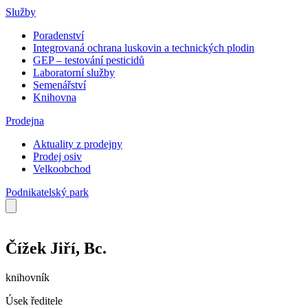
Služby
Poradenství
Integrovaná ochrana luskovin a technických plodin
GEP – testování pesticidů
Laboratorní služby
Semenářství
Knihovna
Prodejna
Aktuality z prodejny
Prodej osiv
Velkoobchod
Podnikatelský park
Čížek Jiří, Bc.
knihovník
Úsek ředitele