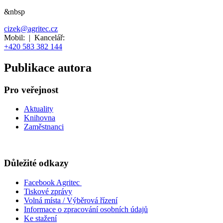
&nbsp
cizek@agritec.cz
Mobil:
|
Kancelář:
+420 583 382 144
Publikace autora
Pro veřejnost
Aktuality
Knihovna
Zaměstnanci
Důležité odkazy
Facebook Agritec
Tiskové zprávy
Volná místa / Výběrová řízení
Informace o zpracování osobních údajů
Ke stažení