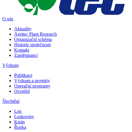
O nás
Aktuality
Agritec Plant Research
Organizační schéma
Historie společnosti
Kontakt
Zaměstnanci
Výzkum
Publikace
Výzkum a projekty
Operační programy
Ocenění
Šlechtění
Len
Luskoviny
Kmín
Řepka