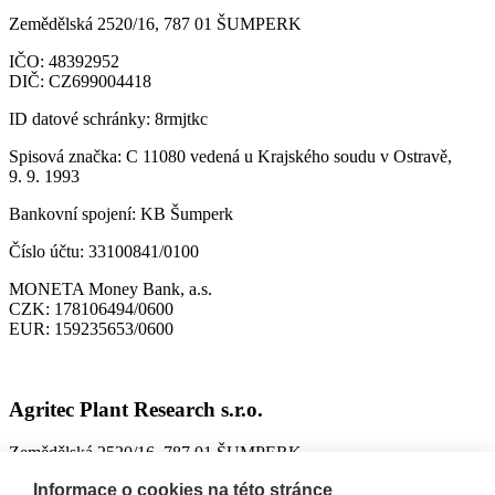
Zemědělská 2520/16, 787 01 ŠUMPERK
IČO:
48392952
DIČ:
CZ699004418
ID datové schránky:
8rmjtkc
Spisová značka:
C 11080 vedená u Krajského soudu v Ostravě,
9. 9. 1993
Bankovní spojení:
KB Šumperk
Číslo účtu:
33100841/0100
MONETA Money Bank, a.s.
CZK:
178106494/0600
EUR:
159235653/0600
Agritec Plant Research s.r.o.
Zemědělská 2520/16, 787 01 ŠUMPERK
IČO:
26784246
Informace o cookies na této stránce