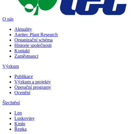
O nás
Aktuality
Agritec Plant Research
Organizační schéma
Historie společnosti
Kontakt
Zaměstnanci
Výzkum
Publikace
Výzkum a projekty
Operační programy
Ocenění
Šlechtění
Len
Luskoviny
Kmín
Řepka