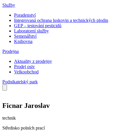
Služby
Poradenství
Integrovaná ochrana luskovin a technických plodin
GEP – testování pesticidů
Laboratorní služby
Semenářství
Knihovna
Prodejna
Aktuality z prodejny
Prodej osiv
Velkoobchod
Podnikatelský park
Ficnar Jaroslav
technik
Středisko polních prací