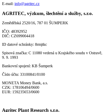
E-mail:
info@agritec.cz
AGRITEC, výzkum, šlechtění a služby, s.r.o.
Zemědělská 2520/16, 787 01 ŠUMPERK
IČO:
48392952
DIČ:
CZ699004418
ID datové schránky:
8rmjtkc
Spisová značka:
C 11080 vedená u Krajského soudu v Ostravě,
9. 9. 1993
Bankovní spojení:
KB Šumperk
Číslo účtu:
33100841/0100
MONETA Money Bank, a.s.
CZK:
178106494/0600
EUR:
159235653/0600
Agritec Plant Research s.r.o.