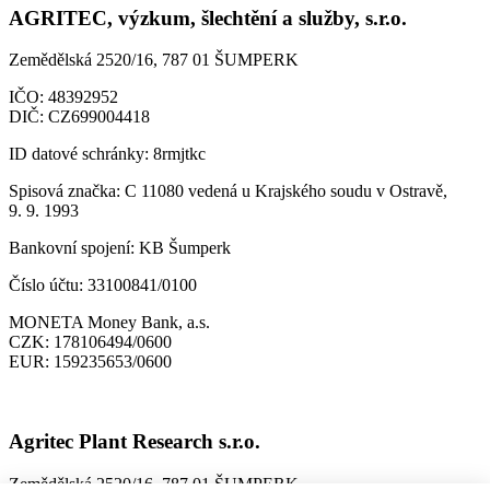
AGRITEC, výzkum, šlechtění a služby, s.r.o.
Zemědělská 2520/16, 787 01 ŠUMPERK
IČO:
48392952
DIČ:
CZ699004418
ID datové schránky:
8rmjtkc
Spisová značka:
C 11080 vedená u Krajského soudu v Ostravě,
9. 9. 1993
Bankovní spojení:
KB Šumperk
Číslo účtu:
33100841/0100
MONETA Money Bank, a.s.
CZK:
178106494/0600
EUR:
159235653/0600
Agritec Plant Research s.r.o.
Zemědělská 2520/16, 787 01 ŠUMPERK