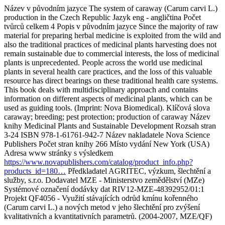
Název v původním jazyce The system of caraway (Carum carvi L.)
production in the Czech Republic Jazyk eng - angličtina Počet
tvůrců celkem 4 Popis v původním jazyce Since the majority of raw
material for preparing herbal medicine is exploited from the wild and
also the traditional practices of medicinal plants harvesting does not
remain sustainable due to commercial interests, the loss of medicinal
plants is unprecedented. People across the world use medicinal
plants in several health care practices, and the loss of this valuable
resource has direct bearings on these traditional health care systems.
This book deals with multidisciplinary approach and contains
information on different aspects of medicinal plants, which can be
used as guiding tools. (Imprint: Nova Biomedical). Klíčová slova
caraway; breeding; pest protection; production of caraway Název
knihy Medicinal Plants and Sustainable Development Rozsah stran
3-24 ISBN 978-1-61761-942-7 Název nakladatele Nova Science
Publishers Počet stran knihy 266 Místo vydání New York (USA)
Adresa www stránky s výsledkem
https://www.novapublishers.com/catalog/product_info.php?
products_id=180…
Předkladatel AGRITEC, výzkum, šlechtění a
služby, s.r.o. Dodavatel MZE - Ministerstvo zemědělství (MZe)
Systémové označení dodávky dat RIV12-MZE-48392952/01:1
Projekt QF4056 - Využití stávajících odrůd kmínu kořenného
(Carum carvi L.) a nových metod v jeho šlechtění pro zvýšení
kvalitativních a kvantitativních parametrů. (2004-2007, MZE/QF)