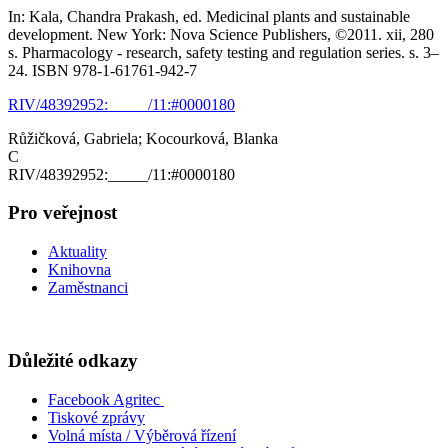
In: Kala, Chandra Prakash, ed. Medicinal plants and sustainable
development. New York: Nova Science Publishers, ©2011. xii, 280
s. Pharmacology - research, safety testing and regulation series. s. 3–
24. ISBN 978-1-61761-942-7
RIV/48392952:_____/11:#0000180
Růžičková, Gabriela; Kocourková, Blanka
C
RIV/48392952:_____/11:#0000180
Pro veřejnost
Aktuality
Knihovna
Zaměstnanci
Důležité odkazy
Facebook Agritec
Tiskové zprávy
Volná místa / Výběrová řízení