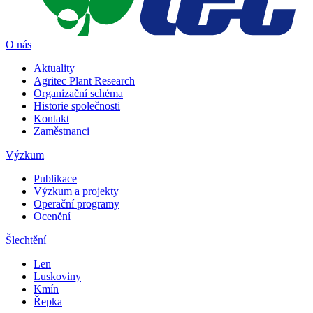
O nás
Aktuality
Agritec Plant Research
Organizační schéma
Historie společnosti
Kontakt
Zaměstnanci
Výzkum
Publikace
Výzkum a projekty
Operační programy
Ocenění
Šlechtění
Len
Luskoviny
Kmín
Řepka