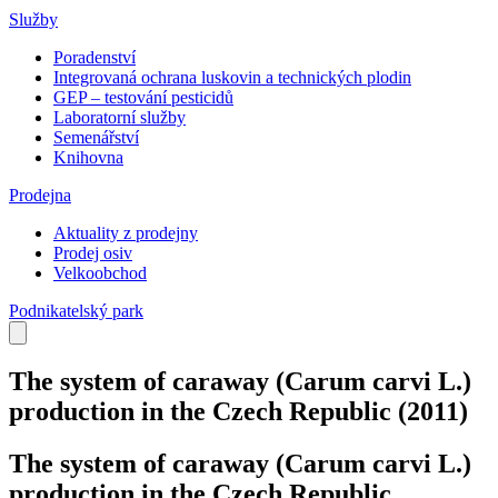
Služby
Poradenství
Integrovaná ochrana luskovin a technických plodin
GEP – testování pesticidů
Laboratorní služby
Semenářství
Knihovna
Prodejna
Aktuality z prodejny
Prodej osiv
Velkoobchod
Podnikatelský park
The system of caraway (Carum carvi L.)
production in the Czech Republic
(2011)
The system of caraway (Carum carvi L.)
production in the Czech Republic