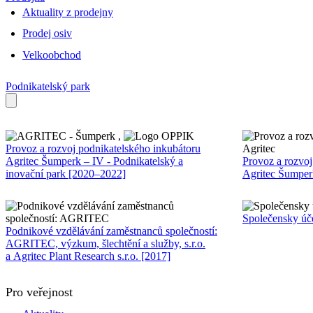
Aktuality z prodejny
Prodej osiv
Velkoobchod
Podnikatelský park
,
Provoz a rozvoj podnikatelského inkubátoru
Agritec Šumperk – IV - Podnikatelský a
Provoz a rozvoj
inovační park [2020–2022]
Agritec Šumperk
Společensky úč
Podnikové vzdělávání zaměstnanců společností:
AGRITEC, výzkum, šlechtění a služby, s.r.o.
a Agritec Plant Research s.r.o. [2017]
Pro veřejnost