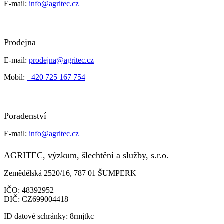
E-mail:
info@agritec.cz
Prodejna
E-mail:
prodejna@agritec.cz
Mobil:
+420 725 167 754
Poradenství
E-mail:
info@agritec.cz
AGRITEC, výzkum, šlechtění a služby, s.r.o.
Zemědělská 2520/16, 787 01 ŠUMPERK
IČO:
48392952
DIČ:
CZ699004418
ID datové schránky:
8rmjtkc