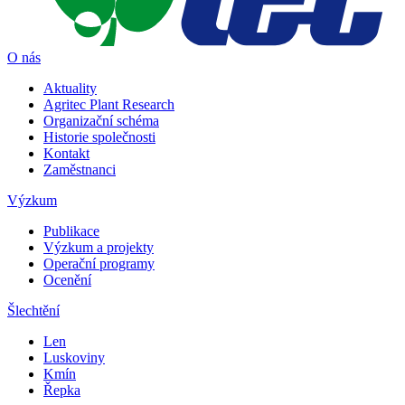
O nás
Aktuality
Agritec Plant Research
Organizační schéma
Historie společnosti
Kontakt
Zaměstnanci
Výzkum
Publikace
Výzkum a projekty
Operační programy
Ocenění
Šlechtění
Len
Luskoviny
Kmín
Řepka