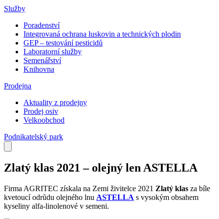
Služby
Poradenství
Integrovaná ochrana luskovin a technických plodin
GEP – testování pesticidů
Laboratorní služby
Semenářství
Knihovna
Prodejna
Aktuality z prodejny
Prodej osiv
Velkoobchod
Podnikatelský park
Zlatý klas 2021 – olejný len ASTELLA
Firma AGRITEC získala na Zemi živitelce 2021
Zlatý klas
za bíle
kvetoucí odrůdu olejného lnu
ASTELLA
s vysokým obsahem
kyseliny alfa-linolenové v semeni.