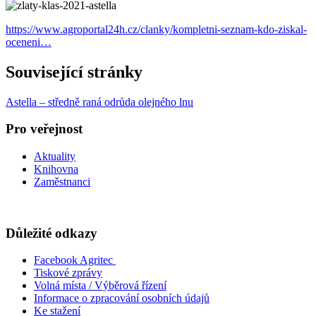
https://www.agroportal24h.cz/clanky/kompletni-seznam-kdo-ziskal-
oceneni…
Související stránky
Astella – středně raná odrůda olejného lnu
Pro veřejnost
Aktuality
Knihovna
Zaměstnanci
Důležité odkazy
Facebook Agritec
Tiskové zprávy
Volná místa / Výběrová řízení
Informace o zpracování osobních údajů
Ke stažení