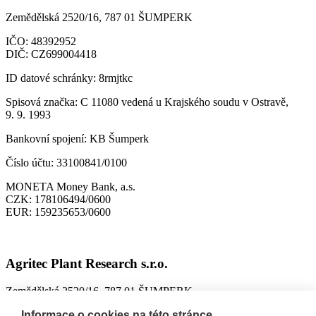
Zemědělská 2520/16, 787 01 ŠUMPERK
IČO:
48392952
DIČ:
CZ699004418
ID datové schránky:
8rmjtkc
Spisová značka:
C 11080 vedená u Krajského soudu v Ostravě,
9. 9. 1993
Bankovní spojení:
KB Šumperk
Číslo účtu:
33100841/0100
MONETA Money Bank, a.s.
CZK:
178106494/0600
EUR:
159235653/0600
Agritec Plant Research s.r.o.
Zemědělská 2520/16, 787 01 ŠUMPERK
IČO:
26784246
Informace o cookies na této stránce