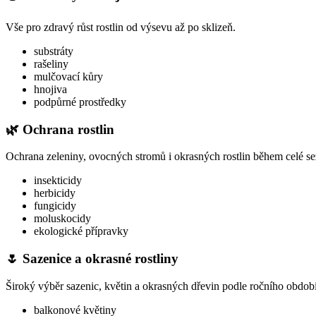
Vše pro zdravý růst rostlin od výsevu až po sklizeň.
substráty
rašeliny
mulčovací kůry
hnojiva
podpůrné prostředky
🌿 Ochrana rostlin
Ochrana zeleniny, ovocných stromů i okrasných rostlin během celé s
insekticidy
herbicidy
fungicidy
moluskocidy
ekologické přípravky
🌷 Sazenice a okrasné rostliny
Široký výběr sazenic, květin a okrasných dřevin podle ročního období
balkonové květiny