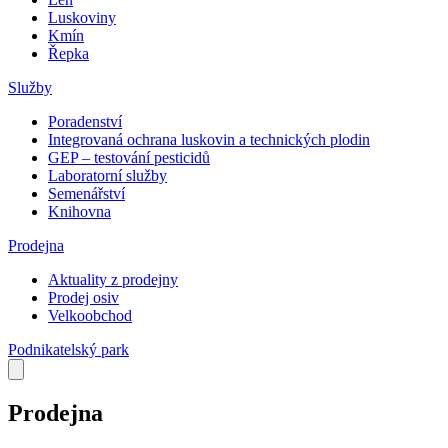
Luskoviny
Kmín
Řepka
Služby
Poradenství
Integrovaná ochrana luskovin a technických plodin
GEP – testování pesticidů
Laboratorní služby
Semenářství
Knihovna
Prodejna
Aktuality z prodejny
Prodej osiv
Velkoobchod
Podnikatelský park
Prodejna