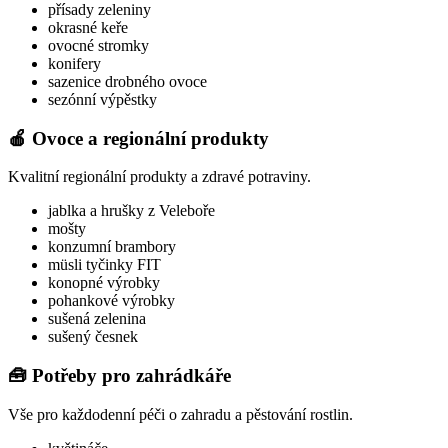
přísady zeleniny
okrasné keře
ovocné stromky
konifery
sazenice drobného ovoce
sezónní výpěstky
🍎 Ovoce a regionální produkty
Kvalitní regionální produkty a zdravé potraviny.
jablka a hrušky z Veleboře
mošty
konzumní brambory
müsli tyčinky FIT
konopné výrobky
pohankové výrobky
sušená zelenina
sušený česnek
🧰 Potřeby pro zahrádkáře
Vše pro každodenní péči o zahradu a pěstování rostlin.