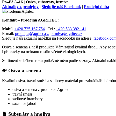
Po–Pá 8–16 | Osiva, substráty, krmiva
Aktuality z prodejny
|
Sledujte náš Facebook
|
Prodejní doba
Kontakt – Prodejna AGRITEC:
Mobil
:
+420 725 167 754
| Tel.:
+420 583 382 141
E-mail:
prodejna@agritec.cz
|
krmiva@agritec.cz
Sledujte naši aktuální nabídku na Facebooku na adrese:
facebook.com/
Osiva a semena z naší produkce Vám zajistí kvalitní úrodu. Aby se s
i přípravky na ochranu rostlin včetně ekologických.
Sortiment se během roku průběžně mění podle sezóny. Aktuální nabíd
🌱 Osiva a semena
Kvalitní osiva, travní směsi a sadbový materiál pro zahrádkáře i drobné
osiva a semena z produkce Agritec
travní směsi
sadbové brambory
sazenice jahod
🪴 Substráty a hnojiva