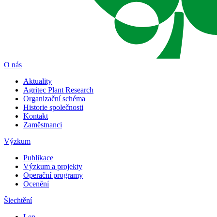
O nás
Aktuality
Agritec Plant Research
Organizační schéma
Historie společnosti
Kontakt
Zaměstnanci
Výzkum
Publikace
Výzkum a projekty
Operační programy
Ocenění
Šlechtění
Len