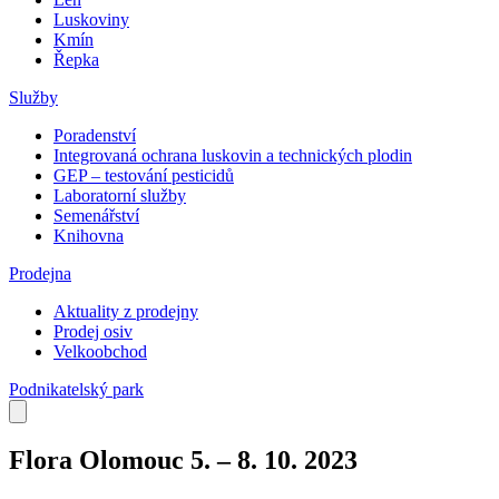
Luskoviny
Kmín
Řepka
Služby
Poradenství
Integrovaná ochrana luskovin a technických plodin
GEP – testování pesticidů
Laboratorní služby
Semenářství
Knihovna
Prodejna
Aktuality z prodejny
Prodej osiv
Velkoobchod
Podnikatelský park
Flora Olomouc 5. – 8. 10. 2023