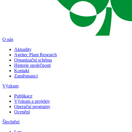
O nás
Aktuality
Agritec Plant Research
Organizační schéma
Historie společnosti
Kontakt
Zaměstnanci
Výzkum
Publikace
Výzkum a projekty
Operační programy
Ocenění
Šlechtění
Len