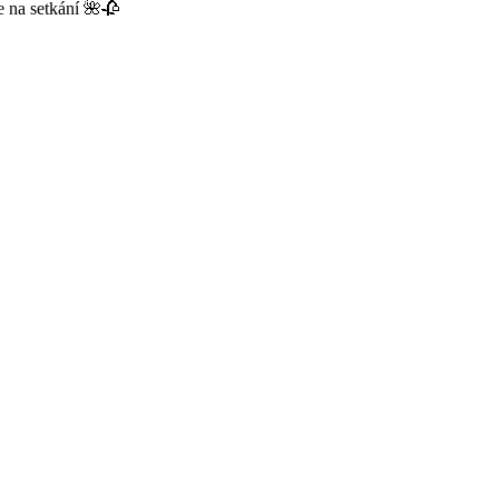
e na setkání 🌺🥀