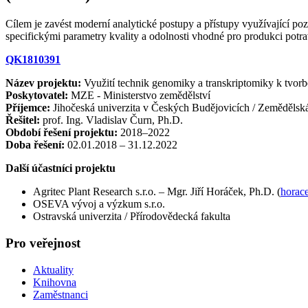
Cílem je zavést moderní analytické postupy a přístupy využívající p
specifickými parametry kvality a odolnosti vhodné pro produkci po
QK1810391
Název projektu:
Využití technik genomiky a transkriptomiky k tvorb
Poskytovatel:
MZE - Ministerstvo zemědělství
Příjemce:
Jihočeská univerzita v Českých Budějovicích / Zemědělská
Řešitel:
prof. Ing. Vladislav Čurn, Ph.D.
Období řešení projektu:
2018–2022
Doba řešení:
02.01.2018 – 31.12.2022
Další účastníci projektu
Agritec Plant Research s.r.o. – Mgr. Jiří Horáček, Ph.D. (
horac
OSEVA vývoj a výzkum s.r.o.
Ostravská univerzita / Přírodovědecká fakulta
Pro veřejnost
Aktuality
Knihovna
Zaměstnanci