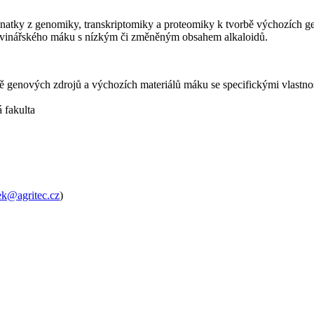
oznatky z genomiky, transkriptomiky a proteomiky k tvorbě výchozích g
travinářského máku s nízkým či změněným obsahem alkaloidů.
ě genových zdrojů a výchozích materiálů máku se specifickými vlastno
 fakulta
ek@agritec.cz
)