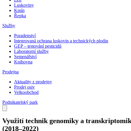
Luskoviny
Kmín
Řepka
Služby
Poradenství
Integrovaná ochrana luskovin a technických plodin
GEP – testování pesticidů
Laboratorní služby
Semenářství
Knihovna
Prodejna
Aktuality z prodejny
Prodej osiv
Velkoobchod
Podnikatelský park
Využití technik genomiky a transkriptomik
(2018–2022)