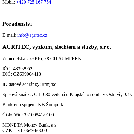
Mobil:
+420 725 167 754
Poradenství
E-mail:
info@agritec.cz
AGRITEC, výzkum, šlechtění a služby, s.r.o.
Zemědělská 2520/16, 787 01 ŠUMPERK
IČO:
48392952
DIČ:
CZ699004418
ID datové schránky:
8rmjtkc
Spisová značka:
C 11080 vedená u Krajského soudu v Ostravě, 9. 9.
Bankovní spojení:
KB Šumperk
Číslo účtu:
33100841/0100
MONETA Money Bank, a.s.
CZK:
178106494/0600