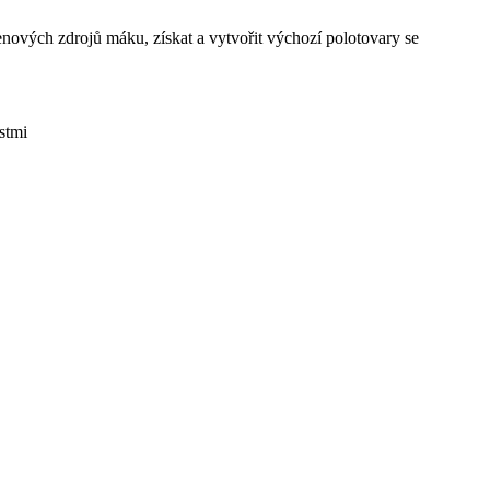
enových zdrojů máku, získat a vytvořit výchozí polotovary se
stmi