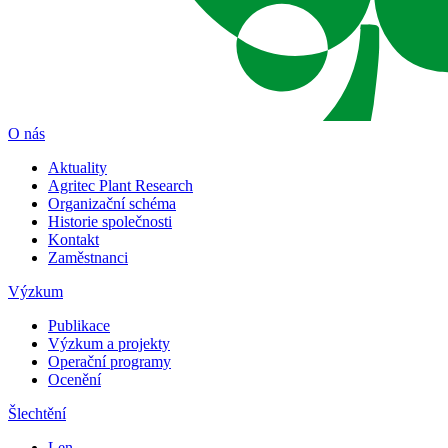
O nás
Aktuality
Agritec Plant Research
Organizační schéma
Historie společnosti
Kontakt
Zaměstnanci
Výzkum
Publikace
Výzkum a projekty
Operační programy
Ocenění
Šlechtění
Len