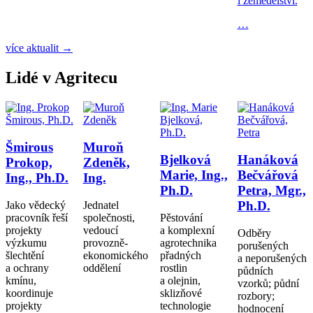
i zemědělství.
…
více aktualit →
Lidé v Agritecu
Šmirous
Muroň
Bjelková
Hanáková
Prokop,
Zdeněk,
Marie, Ing.,
Bečvářová
Ing., Ph.D.
Ing.
Ph.D.
Petra, Mgr.,
Ph.D.
Jako vědecký
Jednatel
pracovník řeší
společnosti,
Pěstování
projekty
vedoucí
a komplexní
Odběry
výzkumu
provozně-
agrotechnika
porušených
šlechtění
ekonomického
přadných
a neporušených
a ochrany
oddělení
rostlin
půdních
kmínu,
a olejnin,
vzorků; půdní
koordinuje
sklizňové
rozbory;
projekty
technologie
hodnocení