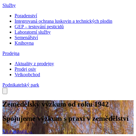
Služby
Poradenství
Integrovaná ochrana luskovin a technických plodin
GEP – testování pesticidů
Laboratorní služby
Semenářství
Knihovna
Prodejna
Aktuality z prodejny
Prodej osiv
Velkoobchod
Podnikatelský park
Zemědělský výzkum od roku 1942
Spojujeme výzkum s praxí v zemědělství
Více aktualit →