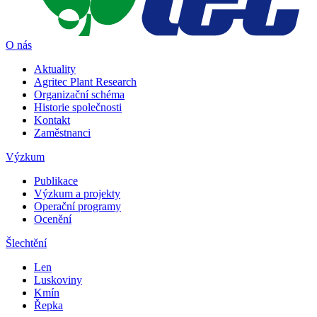
O nás
Aktuality
Agritec Plant Research
Organizační schéma
Historie společnosti
Kontakt
Zaměstnanci
Výzkum
Publikace
Výzkum a projekty
Operační programy
Ocenění
Šlechtění
Len
Luskoviny
Kmín
Řepka