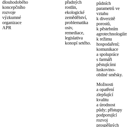
dlouhodobého
přadných
půdních
koncepčního
rostlin,
parametrů ve
rozvoje
ekologické
vztahu
výzkumné
zemědělství,
k diverzitě
organizace
problematika
porostů,
APR
osiv,
k pěstebním
remediace,
agrotechnologiím
legislativa
k režimu
konopí setého.
hospodaření;
komunikace
a spolupráce
s farmáři
pěstujícími
luskovino-
obilné směsky.
Možnosti
a opatření
zlepšující
kvalitu
a úrodnost
půdy; přístupy
podporující
rozvoj
prospěšných