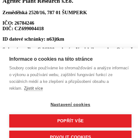
Agritec Plant Research s.r.o.
Zemědělská 2520/16, 787 01 ŠUMPERK
IČO:
26784246
DIČ:
CZ699004418
ID datové schránky:
n63jtkm
Spisová značka:
C 26228 vedená u Krajského soudu v Ostravě,
9. 10. 2002
Informace o cookies na této stránce
Bankovní spojení:
MONETA Money Bank, a.s.
Soubory cookie používáme ke shromažďování a analýze informací
o výkonu a používání webu, zajištění fungování funkcí ze
CZK:
161507929/0600
EUR:
223301265/0600
sociálních médií a ke zlepšení a přizpůsobení obsahu a
reklam.
Zjistit více
2014–2026 © AGRITEC, výzkum, šlechtění a služby, s.r.o.
Informace o zpracování osobních údajů
|
Informace o
zpracování osobních údajů – Agritec Plant Research s.r.o.
Nastavení cookies
POPŘÍT VŠE
POVOLIT COOKIES