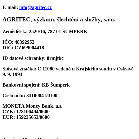
E-mail:
info@agritec.cz
AGRITEC, výzkum, šlechtění a služby, s.r.o.
Zemědělská 2520/16, 787 01 ŠUMPERK
IČO:
48392952
DIČ:
CZ699004418
ID datové schránky:
8rmjtkc
Spisová značka:
C 11080 vedená u Krajského soudu v Ostravě,
9. 9. 1993
Bankovní spojení:
KB Šumperk
Číslo účtu:
33100841/0100
MONETA Money Bank, a.s.
CZK:
178106494/0600
EUR:
159235653/0600