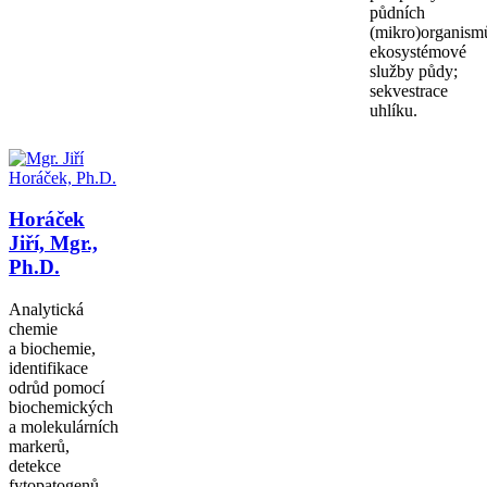
půdních
(mikro)organism
ekosystémové
služby půdy;
sekvestrace
uhlíku.
Horáček
Jiří, Mgr.,
Ph.D.
Analytická
chemie
a biochemie,
identifikace
odrůd pomocí
biochemických
a molekulárních
markerů,
detekce
fytopatogenů