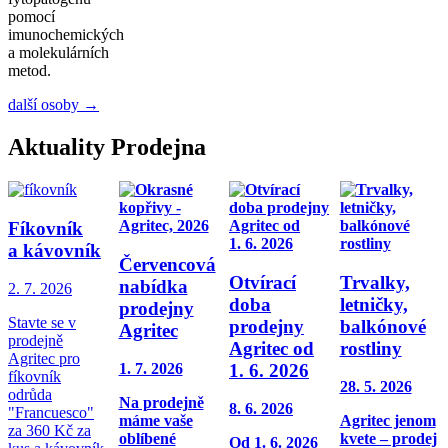
pomocí
imunochemických
a molekulárních
metod.
další osoby →
Aktuality Prodejna
Fíkovník
a kávovník
Červencová
Otvírací
Trvalky,
nabídka
2. 7. 2026
doba
letničky,
prodejny
Stavte se v
prodejny
balkónové
Agritec
prodejně
Agritec od
rostliny
Agritec pro
1. 6. 2026
1. 7. 2026
fíkovník
28. 5. 2026
odrůda
Na prodejně
8. 6. 2026
"Francuesco"
máme vaše
Agritec jenom
za 360 Kč za
oblíbené
kvete – prodej
Od 1. 6. 2026