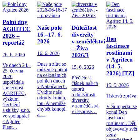
Polní dny
Naše pole
Důležitost
AGRITEC
16.–17. 6.
diverzity
2026 –
Den
2026
v zemědělství
reportáž
fascinace
– Živa
rostlinami
16. 6. 2026
2026/3
26. 6. 2026
v Agritecu
Dnes a zítra se
Ve dnech 24.–
(14. 5.
15. 6. 2026
můžeme potkat
25. června
2026) [TZ]
na celostátních
2026
Přečtěte si
polních dnech
uspořádala
článek našich
15. 5. 2026
v Nabočanech.
společnost
autorů
Uvidíte naše
AGRITEC,
o důležitosti
Tisková zpráva
odrůdy kmínu,
výzkum,
diverzity
lnu. A nemůže
šlechtění
v zemědělství
V Šumperku se
chybět konopí
a služby, s.r.o.
v časopise…
konal Den
a …
ve spolupráci
fascinace
s Agritec
rostlinami. Děti
Plant…
objevovaly svět
vědy