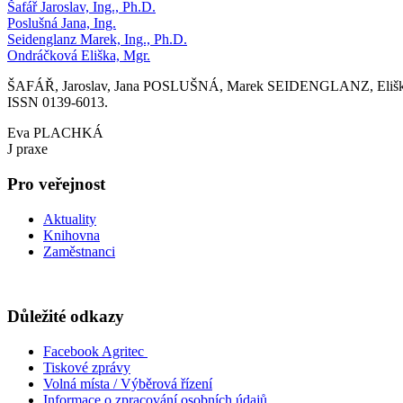
Šafář Jaroslav, Ing., Ph.D.
Poslušná Jana, Ing.
Seidenglanz Marek, Ing., Ph.D.
Ondráčková Eliška, Mgr.
ŠAFÁŘ, Jaroslav, Jana POSLUŠNÁ, Marek SEIDENGLANZ, Eliška O
ISSN 0139-6013.
Eva PLACHKÁ
J praxe
Pro veřejnost
Aktuality
Knihovna
Zaměstnanci
Důležité odkazy
Facebook Agritec
Tiskové zprávy
Volná místa / Výběrová řízení
Informace o zpracování osobních údajů