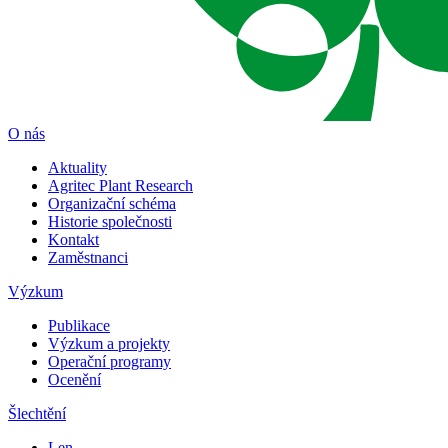
O nás
Aktuality
Agritec Plant Research
Organizační schéma
Historie společnosti
Kontakt
Zaměstnanci
Výzkum
Publikace
Výzkum a projekty
Operační programy
Ocenění
Šlechtění
Len