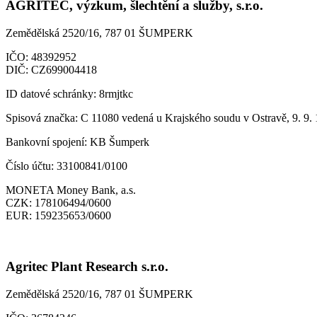
AGRITEC, výzkum, šlechtění a služby, s.r.o.
Zemědělská 2520/16, 787 01 ŠUMPERK
IČO:
48392952
DIČ:
CZ699004418
ID datové schránky:
8rmjtkc
Spisová značka:
C 11080 vedená u Krajského soudu v Ostravě, 9. 9.
Bankovní spojení:
KB Šumperk
Číslo účtu:
33100841/0100
MONETA Money Bank, a.s.
CZK:
178106494/0600
EUR:
159235653/0600
Agritec Plant Research s.r.o.
Zemědělská 2520/16, 787 01 ŠUMPERK