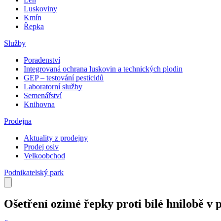
Luskoviny
Kmín
Řepka
Služby
Poradenství
Integrovaná ochrana luskovin a technických plodin
GEP – testování pesticidů
Laboratorní služby
Semenářství
Knihovna
Prodejna
Aktuality z prodejny
Prodej osiv
Velkoobchod
Podnikatelský park
Ošetření ozimé řepky proti bílé hnilobě 