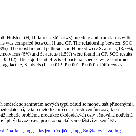
with Holstein (H; 10 farms - 365 cows) breeding and from farms with
thogens was compared between H and CF. The relationship between SCC
.9%). The most frequent pathogens in H breed were S. aureus(13.7%),
 haemolyticus (6%) and S. aureus (1.5%) were found in CF. SCC results
 0.012). The significant effects of bacterial species were confirmed
agalactiae, S. uberis (P = 0.012, P 0.001, P 0.001). Differences
ch směsek se zahrnutím nových typů odrůd se mohou stát přínosnými i
edostatečná, je tato metodika určena i producentům osiv, kteří
totiž nebude problému produkce ekologických osiv věnována potřebná
uze úplný dovoz osiva pro ekologické zemědělství ze zemí EU.
slušná Jana, Ing.
,
Hlavjenka Vojtěch, Ing.
,
Smýkalová Iva, Ing.,