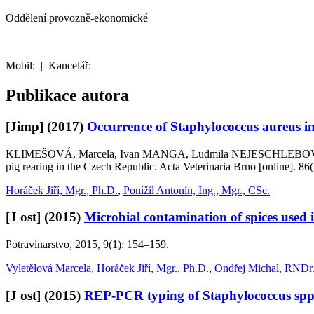
Oddělení provozně-ekonomické
Mobil:
|
Kancelář:
Publikace autora
[Jimp]
(2017)
Occurrence of Staphylococcus aureus in 
KLIMEŠOVÁ, Marcela, Ivan MANGA, Ludmila NEJESCHLEBOVÁ, Ji
pig rearing in the Czech Republic. Acta Veterinaria Brno [online]. 
Horáček Jiří, Mgr., Ph.D.
,
Ponížil Antonín, Ing., Mgr., CSc.
[J ost]
(2015)
Microbial contamination of spices used 
Potravinarstvo, 2015, 9(1): 154–159.
Vyletělová Marcela
,
Horáček Jiří, Mgr., Ph.D.
,
Ondřej Michal, RNDr
[J ost]
(2015)
REP-PCR typing of Staphylococcus spp. s