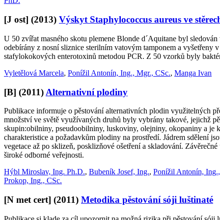
PhD.
[J ost]
(2013)
Výskyt Staphylococcus aureus ve stěrech
U 50 zvířat masného skotu plemene Blonde d´Aquitane byl sledován v
odebírány z nosní sliznice sterilním vatovým tamponem a vyšetřeny 
stafylokokových enterotoxinů metodou PCR. Z 50 vzorků byly baktérie
Vyletělová Marcela
,
Ponížil Antonín, Ing., Mgr., CSc.
,
Manga Ivan
[B]
(2011)
Alternativní plodiny
Publikace informuje o pěstování alternativních plodin využitelných př
množství ve světě využívaných druhů byly vybrány takové, jejichž pěs
skupin:obilniny, pseudoobilniny, luskoviny, olejniny, okopaniny a je
charakteristice a požadavkům plodiny na prostředí. Jádrem sdělení js
vegetace až po sklizeň, posklizňové ošetření a skladování. Závěrečn
široké odborné veřejnosti.
Hýbl Miroslav, Ing. Ph.D.
,
Bubeník Josef, Ing.
,
Ponížil Antonín, Ing.
Prokop, Ing., CSc.
[N met cert]
(2011)
Metodika pěstování sóji luštinaté
Publikace si klade za cíl upozornit na možná rizika při pěstování só