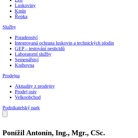
Luskoviny
Kmín
Řepka
Služby
Poradenství
Integrovaná ochrana luskovin a technických plodin
GEP – testování pesticidů
Laboratorní služby
Semenářství
Knihovna
Prodejna
Aktuality z prodejny
Prodej osiv
Velkoobchod
Podnikatelský park
Ponížil Antonín, Ing., Mgr., CSc.