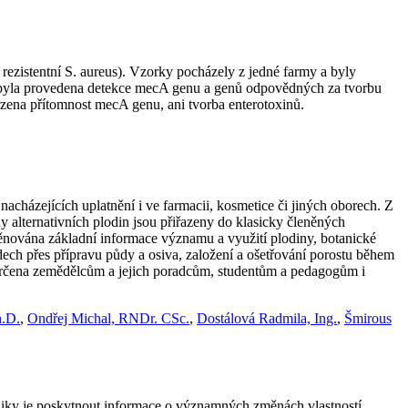
ezistentní S. aureus). Vzorky pocházely z jedné farmy a byly
us byla provedena detekce mecA genu a genů odpovědných za tvorbu
rzena přítomnost mecA genu, ani tvorba enterotoxinů.
nacházejících uplatnění i ve farmacii, kosmetice či jiných oborech. Z
y alternativních plodin jsou přiřazeny do klasicky členěných
 věnována základní informace významu a využití plodiny, botanické
dech přes přípravu půdy a osiva, založení a ošetřování porostu během
e určena zemědělcům a jejich poradcům, studentům a pedagogům i
h.D.
,
Ondřej Michal, RNDr. CSc.
,
Dostálová Radmila, Ing.
,
Šmirous
todiky je poskytnout informace o významných změnách vlastností