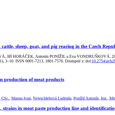
cattle, sheep, goat, and pig rearing in the Czech Repub
ří HORÁČEK, Antonín PONÍŽIL a Eva VONDRUŠKOVÁ, 2017. Occurr
86(1), 3–10. ISSN 0001-7213, 1801-7576. Dostupné z: doi:
10.2754/avb
in production of meat products
. CSc.
,
Manga Ivan
,
Nejeschlebová Ludmila
,
Ponížil Antonín, Ing., Mg
trains in meat paste production line and identification