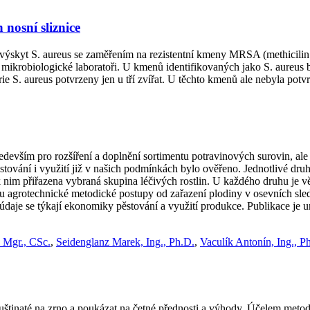
 nosní sliznice
ýskyt S. aureus se zaměřením na rezistentní kmeny MRSA (methicilin r
v mikrobiologické laboratoři. U kmenů identifikovaných jako S. aure
 S. aureus potvrzeny jen u tří zvířat. U těchto kmenů ale nebyla potv
edevším pro rozšíření a doplnění sortimentu potravinových surovin, ale 
tování i využití již v našich podmínkách bylo ověřeno. Jednotlivé druh
 k nim přiřazena vybraná skupina léčivých rostlin. U každého druhu je
ou agrotechnické metodické postupy od zařazení plodiny v osevních sle
é údaje se týkají ekonomiky pěstování a využití produkce. Publikace j
, Mgr., CSc.
,
Seidenglanz Marek, Ing., Ph.D.
,
Vaculík Antonín, Ing., P
ji luštinaté na zrno a poukázat na četné přednosti a výhody. Účelem me