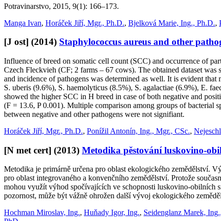
Potravinarstvo, 2015, 9(1): 166–173.
Manga Ivan
,
Horáček Jiří, Mgr., Ph.D.
,
Bjelková Marie, Ing., Ph.D.
,
[J ost]
(2014)
Staphylococcus aureus and other pathogen
Influence of breed on somatic cell count (SCC) and occurrence of par
Czech Fleckvieh (CF; 2 farms – 67 cows). The obtained dataset was 
and incidence of pathogens was determined as well. It is evident t
S. uberis (9.6%), S. haemolyticus (8.5%), S. agalactiae (6.9%), E. f
showed the higher SCC in H breed in case of both negative and positiv
(F = 13.6, P 0.001). Multiple comparison among groups of bacterial sp
between negative and other pathogens were not signifiant.
Horáček Jiří, Mgr., Ph.D.
,
Ponížil Antonín, Ing., Mgr., CSc.
,
Nejesch
[N met cert]
(2013)
Metodika pěstování luskovino-obi
Metodika je primárně určena pro oblast ekologického zemědělství. V
pro oblast integrovaného a konvenčního zemědělství. Protože současná
mohou využít výhod spočívajících ve schopnosti luskovino-obilních 
pozornost, může být vážně ohrožen další vývoj ekologického zeměděls
Hochman Miroslav, Ing.
,
Huňady Igor, Ing.
,
Seidenglanz Marek, Ing.