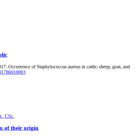
lic
ence of Staphylococcus aureus in cattle, sheep, goat, and
201786010003
r., CSc.
 of their origin