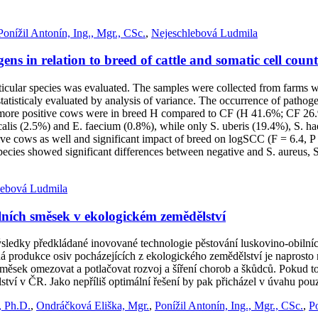
Ponížil Antonín, Ing., Mgr., CSc.
,
Nejeschlebová Ludmila
s in relation to breed of cattle and somatic cell count
ticular species was evaluated. The samples were collected from farms 
statisticaly evaluated by analysis of variance. The occurrence of pa
hat more positive cows were in breed H compared to CF (H 41.6%; CF 26
aecalis (2.5%) and E. faecium (0.8%), while only S. uberis (19.4%), S.
e cows as well and significant impact of breed on logSCC (F = 6.4, P =
ecies showed significant differences between negative and S. aureus, S. 
lebová Ludmila
lních směsek v ekologickém zemědělství
ýsledky předkládané inovované technologie pěstování luskovino-obilní
 produkce osiv pocházejících z ekologického zemědělství je naprosto n
směsek omezovat a potlačovat rozvoj a šíření chorob a škůdců. Pokud 
tví v ČR. Jako nepříliš optimální řešení by pak přicházel v úvahu po
, Ph.D.
,
Ondráčková Eliška, Mgr.
,
Ponížil Antonín, Ing., Mgr., CSc.
,
Po