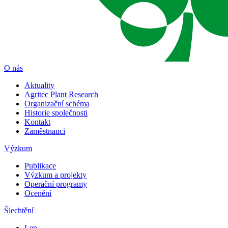
O nás
Aktuality
Agritec Plant Research
Organizační schéma
Historie společnosti
Kontakt
Zaměstnanci
Výzkum
Publikace
Výzkum a projekty
Operační programy
Ocenění
Šlechtění
Len